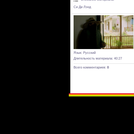
Си Ди Лэнд
Язык
: Русский
Длительность материала
: 40:27
Всего комментариев
:
0