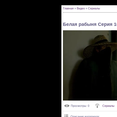
Главная
»
Видео
»
Сериалы
Белая рабыня Серия 1
Просмотры
: 0
Сериалы
Описание материала
: