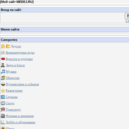
[
Мой сайт MEDEJ.RU
]
Вход на сайт
В
Ст
Меню сайта
Categories
Другое
Компьютерные игры
Красота и здоровье
Люди и блоги
Музыка
Общество
Путешествия и события
Развлечения
Сериалы
Спорт
Транспорт
Фильмы и анимация
Хобби и образование
Юмор