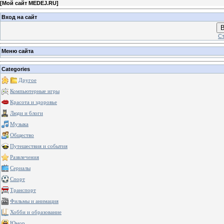
[
Мой сайт MEDEJ.RU
]
Вход на сайт
В
Ст
Меню сайта
Categories
Другое
Компьютерные игры
Красота и здоровье
Люди и блоги
Музыка
Общество
Путешествия и события
Развлечения
Сериалы
Спорт
Транспорт
Фильмы и анимация
Хобби и образование
Юмор