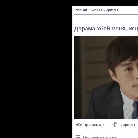
Главная
»
Видео
»
Сериалы
Дорама Убей меня, исц
Просмотры
: 0
Сериалы
Описание материала
: