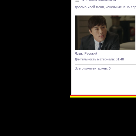
Дорама Убей меня, исцели меня 15 сер
Язык
: Русский
Длительность материала
: 61:48
Всего комментариев
:
0