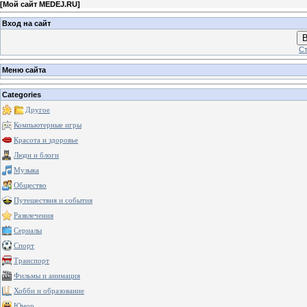
[
Мой сайт MEDEJ.RU
]
Вход на сайт
В
Ст
Меню сайта
Categories
Другое
Компьютерные игры
Красота и здоровье
Люди и блоги
Музыка
Общество
Путешествия и события
Развлечения
Сериалы
Спорт
Транспорт
Фильмы и анимация
Хобби и образование
Юмор