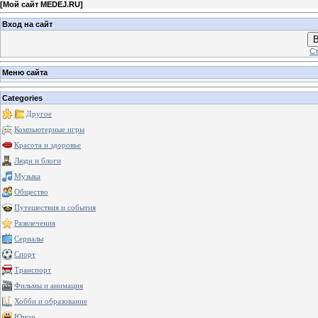
[
Мой сайт MEDEJ.RU
]
Вход на сайт
В
Ст
Меню сайта
Categories
Другое
Компьютерные игры
Красота и здоровье
Люди и блоги
Музыка
Общество
Путешествия и события
Развлечения
Сериалы
Спорт
Транспорт
Фильмы и анимация
Хобби и образование
Юмор