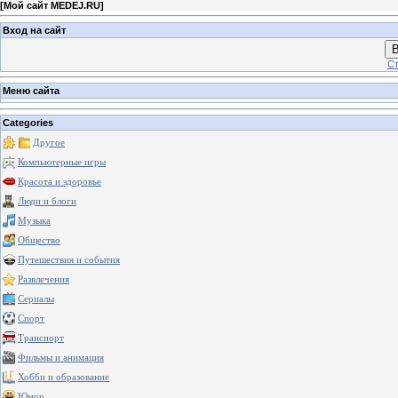
[
Мой сайт MEDEJ.RU
]
Вход на сайт
В
Ст
Меню сайта
Categories
Другое
Компьютерные игры
Красота и здоровье
Люди и блоги
Музыка
Общество
Путешествия и события
Развлечения
Сериалы
Спорт
Транспорт
Фильмы и анимация
Хобби и образование
Юмор