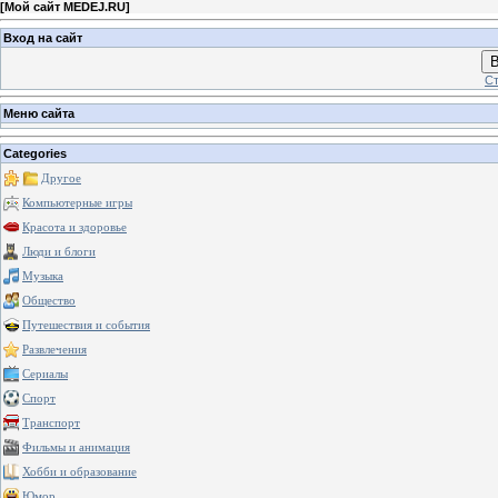
[
Мой сайт MEDEJ.RU
]
Вход на сайт
В
Ст
Меню сайта
Categories
Другое
Компьютерные игры
Красота и здоровье
Люди и блоги
Музыка
Общество
Путешествия и события
Развлечения
Сериалы
Спорт
Транспорт
Фильмы и анимация
Хобби и образование
Юмор