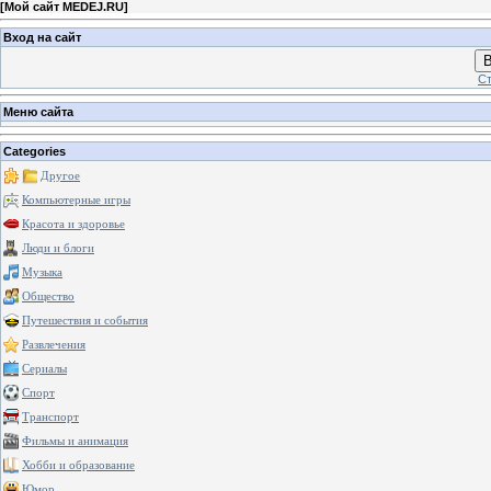
[
Мой сайт MEDEJ.RU
]
Вход на сайт
В
Ст
Меню сайта
Categories
Другое
Компьютерные игры
Красота и здоровье
Люди и блоги
Музыка
Общество
Путешествия и события
Развлечения
Сериалы
Спорт
Транспорт
Фильмы и анимация
Хобби и образование
Юмор