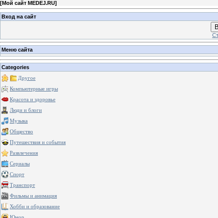
[
Мой сайт MEDEJ.RU
]
Вход на сайт
В
Ст
Меню сайта
Categories
Другое
Компьютерные игры
Красота и здоровье
Люди и блоги
Музыка
Общество
Путешествия и события
Развлечения
Сериалы
Спорт
Транспорт
Фильмы и анимация
Хобби и образование
Юмор