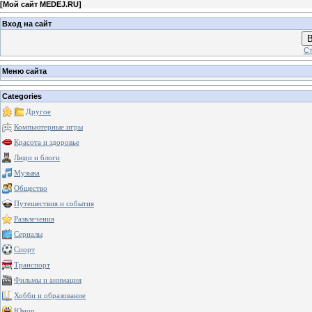
[
Мой сайт MEDEJ.RU
]
Вход на сайт
В
Ст
Меню сайта
Categories
Другое
Компьютерные игры
Красота и здоровье
Люди и блоги
Музыка
Общество
Путешествия и события
Развлечения
Сериалы
Спорт
Транспорт
Фильмы и анимация
Хобби и образование
Юмор