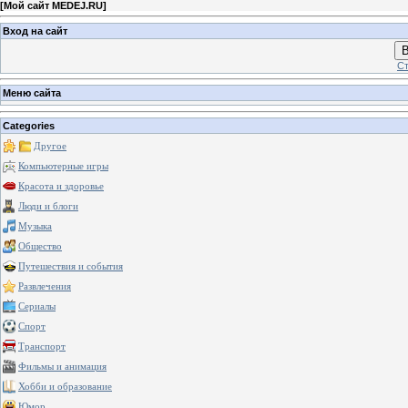
[
Мой сайт MEDEJ.RU
]
Вход на сайт
В
Ст
Меню сайта
Categories
Другое
Компьютерные игры
Красота и здоровье
Люди и блоги
Музыка
Общество
Путешествия и события
Развлечения
Сериалы
Спорт
Транспорт
Фильмы и анимация
Хобби и образование
Юмор