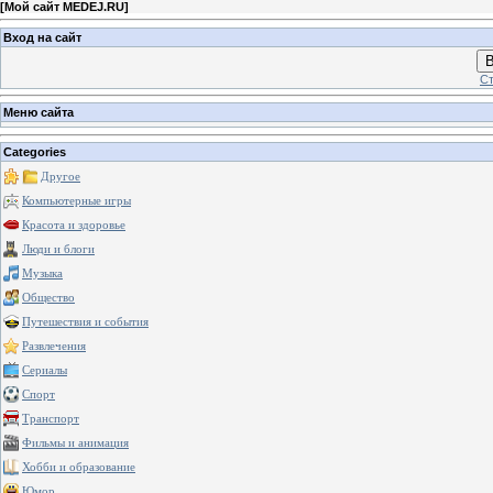
[
Мой сайт MEDEJ.RU
]
Вход на сайт
В
Ст
Меню сайта
Categories
Другое
Компьютерные игры
Красота и здоровье
Люди и блоги
Музыка
Общество
Путешествия и события
Развлечения
Сериалы
Спорт
Транспорт
Фильмы и анимация
Хобби и образование
Юмор