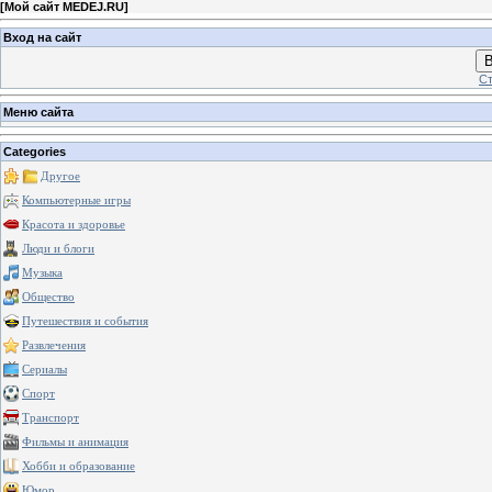
[
Мой сайт MEDEJ.RU
]
Вход на сайт
В
Ст
Меню сайта
Categories
Другое
Компьютерные игры
Красота и здоровье
Люди и блоги
Музыка
Общество
Путешествия и события
Развлечения
Сериалы
Спорт
Транспорт
Фильмы и анимация
Хобби и образование
Юмор