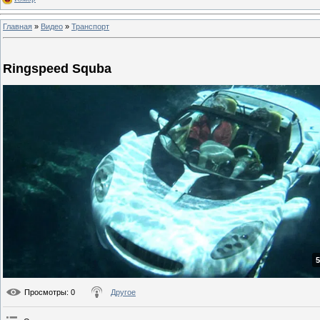
Главная
»
Видео
»
Транспорт
Ringspeed Squba
5
Просмотры
: 0
Другое