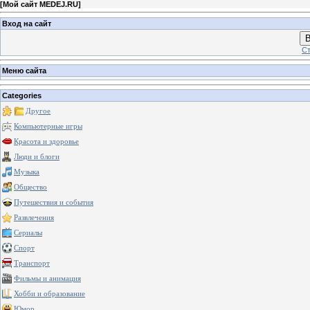
[
Мой сайт MEDEJ.RU
]
Вход на сайт
В
Ст
Меню сайта
Categories
Другое
Компьютерные игры
Красота и здоровье
Люди и блоги
Музыка
Общество
Путешествия и события
Развлечения
Сериалы
Спорт
Транспорт
Фильмы и анимация
Хобби и образование
Юмор