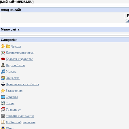
[
Мой сайт MEDEJ.RU
]
Вход на сайт
В
Ст
Меню сайта
Categories
Другое
Компьютерные игры
Красота и здоровье
Люди и блоги
Музыка
Общество
Путешествия и события
Развлечения
Сериалы
Спорт
Транспорт
Фильмы и анимация
Хобби и образование
Юмор