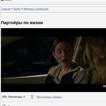
Главная
»
Видео
»
Фильмы и анимация
Партнёры по жизни
92
Просмотры
: 0
Мелодрамы / Драмы