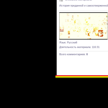
История преданной и самоотверженной
Язык
: Русский
Длительность материала
: 116:31
Всего комментариев
:
0