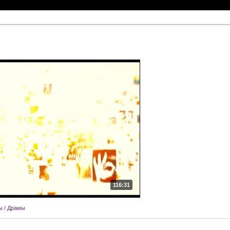
116:31
 / Драмы