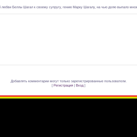
 любви Беллы Шагал к своему супругу, гению Марку Шагалу, на чью долю выпало мно
Добавлять комментарии могут только зарегистрированные пользователи.
[
Регистрация
|
Вход
]