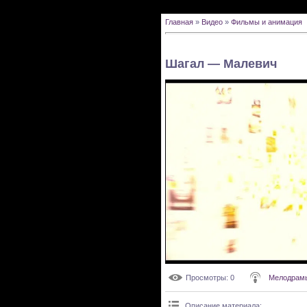
Главная
»
Видео
»
Фильмы и анимация
Шагал — Малевич
Просмотры
: 0
Мелодрамы
Описание материала
: