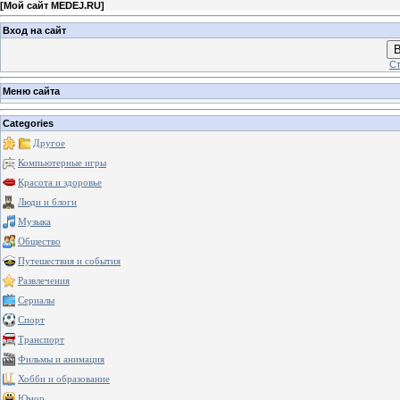
[
Мой сайт MEDEJ.RU
]
Вход на сайт
В
Ст
Меню сайта
Categories
Другое
Компьютерные игры
Красота и здоровье
Люди и блоги
Музыка
Общество
Путешествия и события
Развлечения
Сериалы
Спорт
Транспорт
Фильмы и анимация
Хобби и образование
Юмор