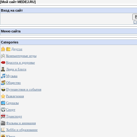
[
Мой сайт MEDEJ.RU
]
Вход на сайт
В
Ст
Меню сайта
Categories
Другое
Компьютерные игры
Красота и здоровье
Люди и блоги
Музыка
Общество
Путешествия и события
Развлечения
Сериалы
Спорт
Транспорт
Фильмы и анимация
Хобби и образование
Юмор