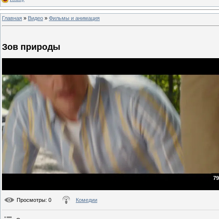
Главная
»
Видео
»
Фильмы и анимация
Зов природы
79
Просмотры
: 0
Комедии