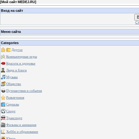
[
Мой сайт MEDEJ.RU
]
Вход на сайт
В
Ст
Меню сайта
Categories
Другое
Компьютерные игры
Красота и здоровье
Люди и блоги
Музыка
Общество
Путешествия и события
Развлечения
Сериалы
Спорт
Транспорт
Фильмы и анимация
Хобби и образование
Юмор