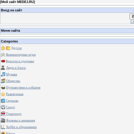
[
Мой сайт MEDEJ.RU
]
Вход на сайт
В
Ст
Меню сайта
Categories
Другое
Компьютерные игры
Красота и здоровье
Люди и блоги
Музыка
Общество
Путешествия и события
Развлечения
Сериалы
Спорт
Транспорт
Фильмы и анимация
Хобби и образование
Юмор