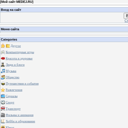
[
Мой сайт MEDEJ.RU
]
Вход на сайт
В
Ст
Меню сайта
Categories
Другое
Компьютерные игры
Красота и здоровье
Люди и блоги
Музыка
Общество
Путешествия и события
Развлечения
Сериалы
Спорт
Транспорт
Фильмы и анимация
Хобби и образование
Юмор