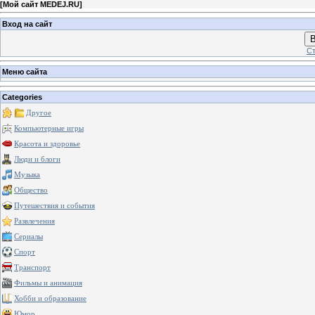
[
Мой сайт MEDEJ.RU
]
Вход на сайт
В
Ст
Меню сайта
Categories
Другое
Компьютерные игры
Красота и здоровье
Люди и блоги
Музыка
Общество
Путешествия и события
Развлечения
Сериалы
Спорт
Транспорт
Фильмы и анимация
Хобби и образование
Юмор