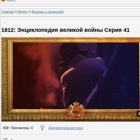
Главная
»
Видео
»
Фильмы и анимация
1812: Энциклопедия великой войны Серия 41
3
Просмотры
: 0
Документальное кино