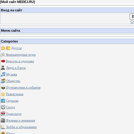
[
Мой сайт MEDEJ.RU
]
Вход на сайт
В
Ст
Меню сайта
Categories
Другое
Компьютерные игры
Красота и здоровье
Люди и блоги
Музыка
Общество
Путешествия и события
Развлечения
Сериалы
Спорт
Транспорт
Фильмы и анимация
Хобби и образование
Юмор