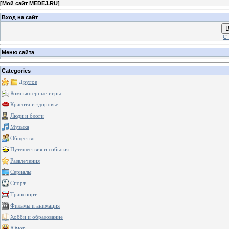
[
Мой сайт MEDEJ.RU
]
Вход на сайт
В
Ст
Меню сайта
Categories
Другое
Компьютерные игры
Красота и здоровье
Люди и блоги
Музыка
Общество
Путешествия и события
Развлечения
Сериалы
Спорт
Транспорт
Фильмы и анимация
Хобби и образование
Юмор