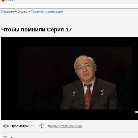
Главная
»
Видео
»
Фильмы и анимация
Чтобы помнили Серия 17
10
Просмотры
: 0
Документальное кино