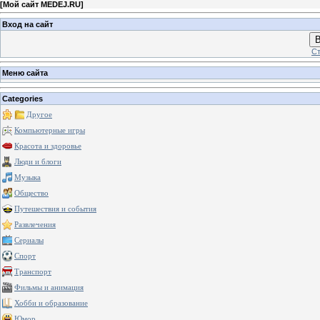
[
Мой сайт MEDEJ.RU
]
Вход на сайт
В
Ст
Меню сайта
Categories
Другое
Компьютерные игры
Красота и здоровье
Люди и блоги
Музыка
Общество
Путешествия и события
Развлечения
Сериалы
Спорт
Транспорт
Фильмы и анимация
Хобби и образование
Юмор