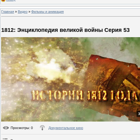
Главная
»
Видео
»
Фильмы и анимация
1812: Энциклопедия великой войны Серия 53
3
Просмотры
: 0
Документальное кино