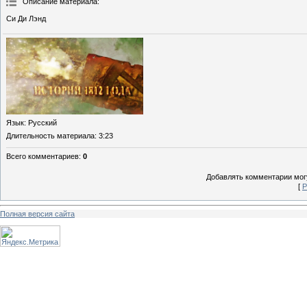
Описание материала
:
Си Ди Лэнд
Язык
: Русский
Длительность материала
: 3:23
Всего комментариев
:
0
Добавлять комментарии могу
[
Р
Полная версия сайта