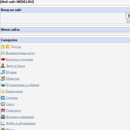
[
Мой сайт MEDEJ.RU
]
Вход на сайт
В
Ст
Меню сайта
Categories
Другое
Компьютерные игры
Красота и здоровье
Люди и блоги
Музыка
Общество
Путешествия и события
Развлечения
Сериалы
Спорт
Транспорт
Фильмы и анимация
Хобби и образование
Юмор