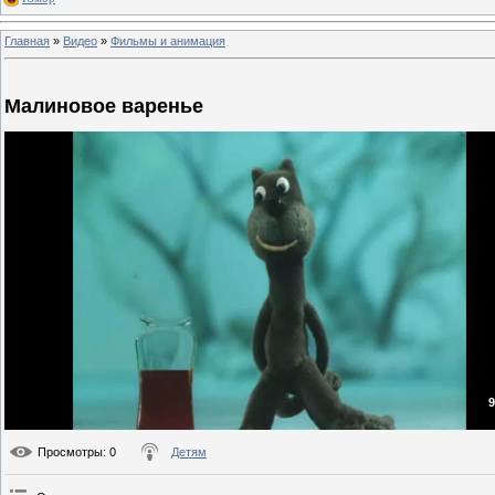
Главная
»
Видео
»
Фильмы и анимация
Малиновое варенье
9
Просмотры
: 0
Детям