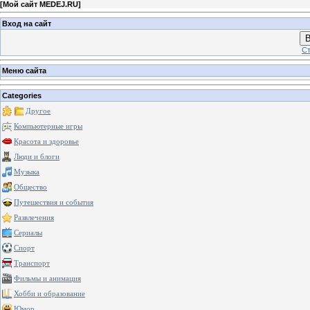
[
Мой сайт MEDEJ.RU
]
Вход на сайт
В
Ст
Меню сайта
Categories
Другое
Компьютерные игры
Красота и здоровье
Люди и блоги
Музыка
Общество
Путешествия и события
Развлечения
Сериалы
Спорт
Транспорт
Фильмы и анимация
Хобби и образование
Юмор