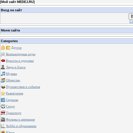
[
Мой сайт MEDEJ.RU
]
Вход на сайт
В
Ст
Меню сайта
Categories
Другое
Компьютерные игры
Красота и здоровье
Люди и блоги
Музыка
Общество
Путешествия и события
Развлечения
Сериалы
Спорт
Транспорт
Фильмы и анимация
Хобби и образование
Юмор