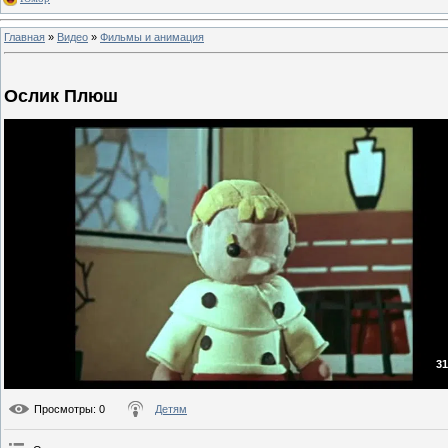
Главная
»
Видео
»
Фильмы и анимация
Ослик Плюш
31
Просмотры
: 0
Детям