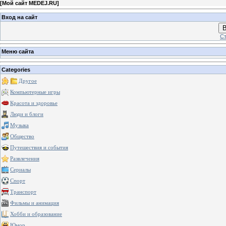
[
Мой сайт MEDEJ.RU
]
Вход на сайт
В
Ст
Меню сайта
Categories
Другое
Компьютерные игры
Красота и здоровье
Люди и блоги
Музыка
Общество
Путешествия и события
Развлечения
Сериалы
Спорт
Транспорт
Фильмы и анимация
Хобби и образование
Юмор