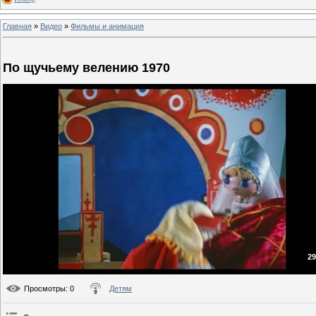
Главная
»
Видео
»
Фильмы и анимация
По щучьему велению 1970
29
Просмотры
: 0
Детям